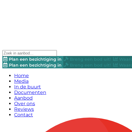
Plan een bezichtiging in
Breng een bod uit!
Waard
Plan een bezichtiging in
Breng een bod uit!
Waard
Home
Media
In de buurt
Documenten
Aanbod
Over ons
Reviews
Contact