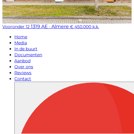
1319 AE · Almere
Vooronder 12
€ 450.000 k.k.
Home
Media
In de buurt
Documenten
Aanbod
Over ons
Reviews
Contact