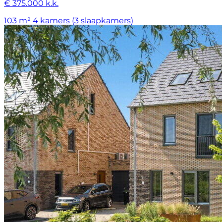
€ 375.000 k.k.
103 m²
4 kamers (3 slaapkamers)