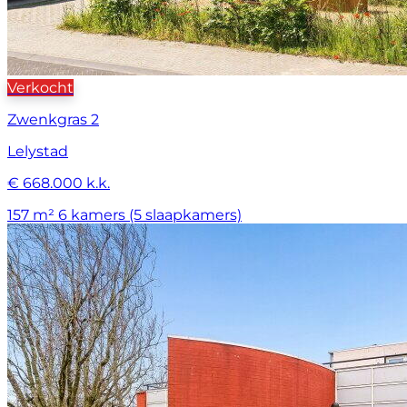
Verkocht
Zwenkgras 2
Lelystad
€ 668.000 k.k.
157 m²
6 kamers (5 slaapkamers)