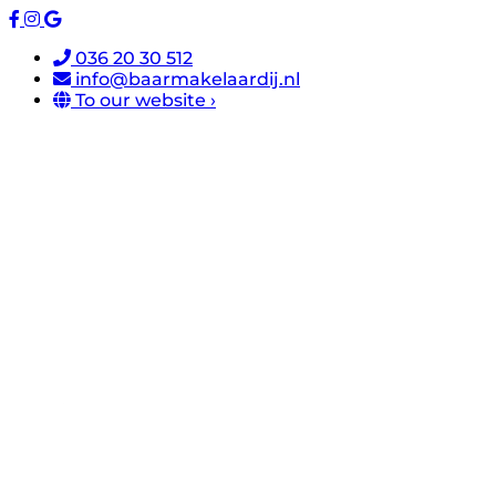
036 20 30 512
info@baarmakelaardij.nl
To our website ›