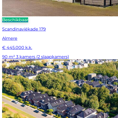
Beschikbaar
Scandinaviëkade 179
Almere
€ 445.000 k.k.
90 m²
3 kamers (2 slaapkamers)