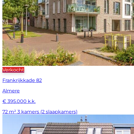
Verkocht
Frankrijkkade 82
Almere
€ 395.000 k.k.
72 m²
3 kamers (2 slaapkamers)