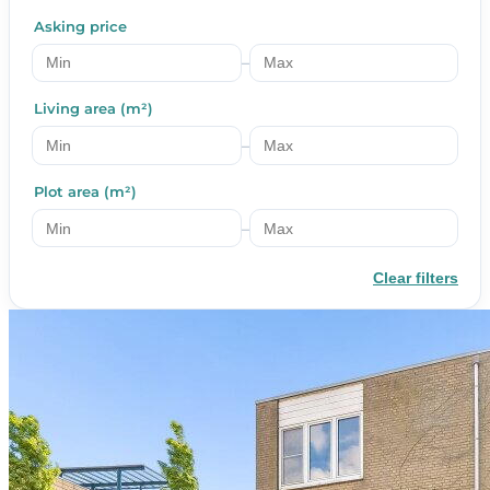
Asking price
–
Living area (m²)
–
Plot area (m²)
–
Clear filters