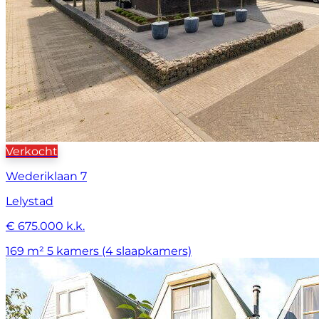
Verkocht
Wederiklaan 7
Lelystad
€ 675.000 k.k.
169 m²
5 kamers (4 slaapkamers)