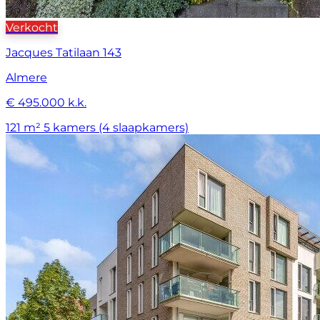
Verkocht
Jacques Tatilaan 143
Almere
€ 495.000 k.k.
121 m²
5 kamers (4 slaapkamers)